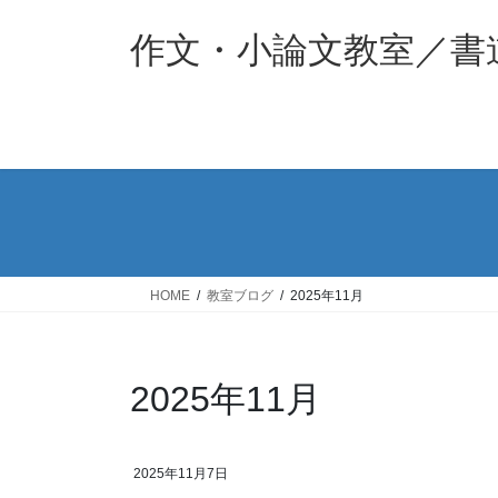
コ
ナ
ン
ビ
作文・小論文教室／書
テ
ゲ
ン
ー
ツ
シ
へ
ョ
ス
ン
キ
に
ッ
移
プ
動
HOME
教室ブログ
2025年11月
2025年11月
2025年11月7日