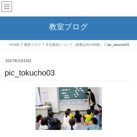
コ
ナ
作文・小論文教室／書道教室
ン
ビ
テ
ゲ
ン
ー
教室ブログ
ツ
シ
へ
ョ
ス
ン
HOME
教室ブログ
作文教室について（授業以外の特徴）
pic_tokucho03
キ
に
ッ
移
プ
動
2017年2月24日
pic_tokucho03